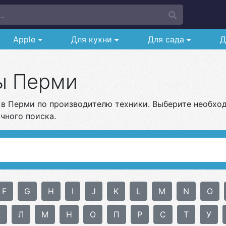
..
Apple
Для кухни
Для сада
Д
ы Перми
 в Перми по производителю техники. Выберите необход
чного поиска.
F
G
H
I
J
K
L
M
N
O
К
Л
М
Н
О
П
Р
С
Т
У