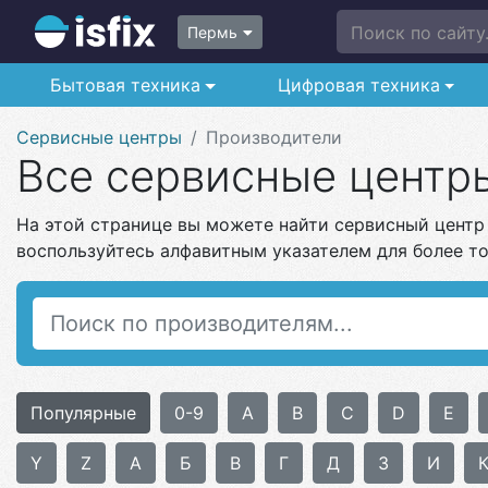
Поиск по сайту.
Пермь
Бытовая техника
Цифровая техника
Сервисные центры
Производители
Все сервисные центр
На этой странице вы можете найти сервисный центр
воспользуйтесь алфавитным указателем для более то
Популярные
0-9
A
B
C
D
E
Y
Z
А
Б
В
Г
Д
З
И