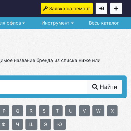
Заявка на ремонт
ля офиса
Инструмент
Весь каталог
имое название бренда из списка ниже или
Найти
P
Q
R
S
T
U
V
W
X
Ф
Ч
Ш
Э
Ю