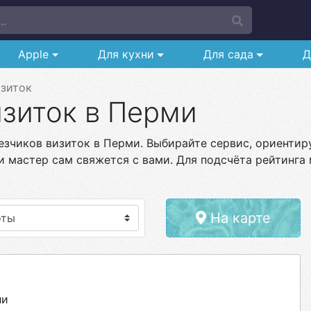
..
Apple
Для кухни
Для сада
Д
изиток
изиток в Перми
езчиков визиток в Перми. Выбирайте сервис, ориентиру
и мастер сам свяжется с вами. Для подсчёта рейтинга 
На карте
ли