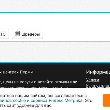
АТС
Шредеры
Информа
х центрах Перми
Услуги
, цены на услуги и читайте отзывы или
Куда уходят
чите консультацию меньше чем за
Политика к
ваться нашим сайтом, вы соглашаетесь с
Договор-оф
айлов cookie и сервиса Яндекс.Метрика
. Это
Согласие н
ть сайт удобнее для вас.
данных