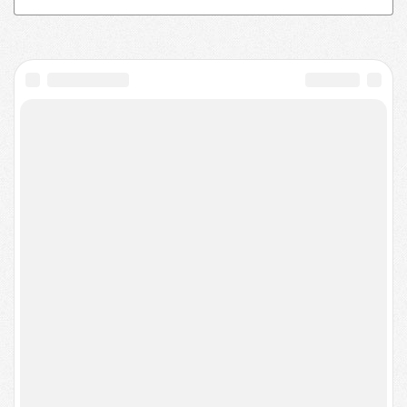
isFix — качественный
ремонт техники
в
сервисных центрах Перми
Выбирайте сервисный центр ориентируясь на
рейтинг, цены на услуги и читайте отзывы или
найдите ближайшую мастерскую рядом с вами.
Получите консультацию меньше чем за минуту,
оставив заявку на сайте.
© 2015-2026
Информация
Услуги
Куда уходят заявки